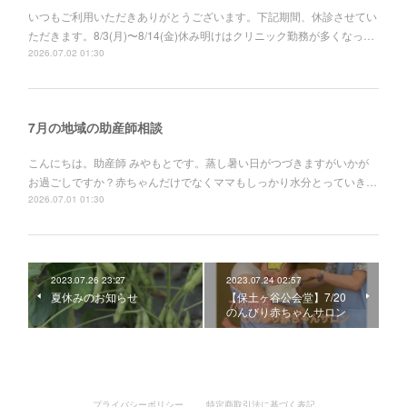
いつもご利用いただきありがとうございます。下記期間、休診させてい
ただきます。8/3(月)〜8/14(金)休み明けはクリニック勤務が多くなっ…
2026.07.02 01:30
7月の地域の助産師相談
こんにちは。助産師 みやもとです。蒸し暑い日がつづきますがいかが
お過ごしですか？赤ちゃんだけでなくママもしっかり水分とっていき…
2026.07.01 01:30
2023.07.26 23:27
2023.07.24 02:57
夏休みのお知らせ
【保土ヶ谷公会堂】7/20
のんびり赤ちゃんサロン
プライバシーポリシー
特定商取引法に基づく表記