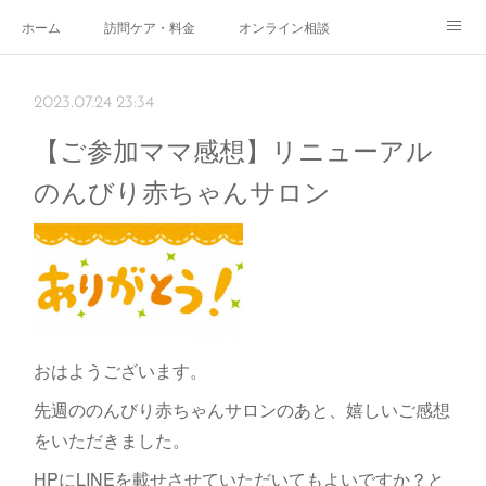
ホーム
訪問ケア・料金
オンライン相談
おやこサロン
体験されたママのご感想
ご予約・お問い合わせ
2023.07.24 23:34
受付時間
スタッフ紹介
【ご参加ママ感想】リニューアル
のんびり赤ちゃんサロン
おはようございます。
先週ののんびり赤ちゃんサロンのあと、嬉しいご感想
をいただきました。
HPにLINEを載せさせていただいてもよいですか？と