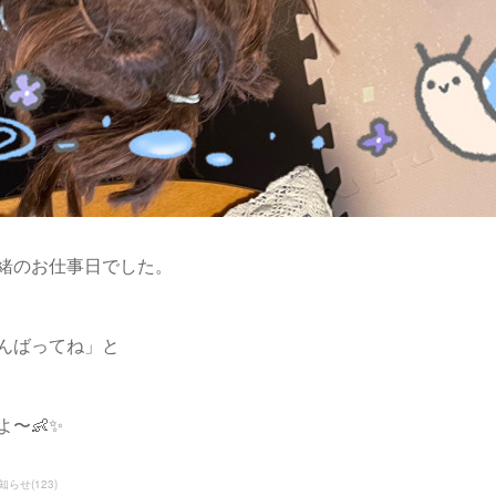
緒のお仕事日でした。
んばってね」と
〜👶✨
知らせ
(
123
)