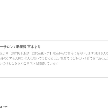
サロン / 助産師 宮本まり
区より 【訪問母乳相談・訪問産後ケア】 助産師がご自宅にお伺いします 妊婦さん
自身のケアも大切に そんな思いではじめました ”孤育てにならない子育てを” “あなた
いの場となる おやこサロンも開催しています
ついて