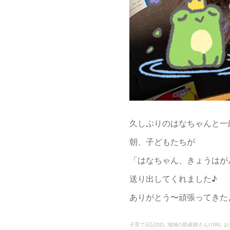
久しぶりのはなちゃんと一
朝、子どもたちが
「はなちゃん、きょうはが
送り出してくれました♪
ありがとう〜頑張ってきたよ
子育て日記
(
32
)
地域の助産師さん
(
106
)
お