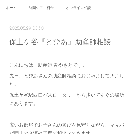
ホーム
訪問ケア・料金
オンライン相談
おやこサロン
体験されたママのご感想
ご予約・お問い合わせ
2025.05.29 05:30
受付時間
スタッフ紹介
保土ケ谷『とぴあ』助産師相談
こんにちは、助産師 みやもとです。
先日、とぴあさんの助産師相談におじゃましてきまし
た。
保土ケ谷駅西口バスロータリーから歩いてすぐの場所
にあります。
広いお部屋でお子さんの遊びを見守りながら、ママパ
パ同士の交流や子育て相談ができます。