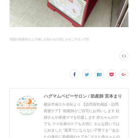
地域の助産師さん
(
106
)
お知らせ
(
123
)
おやこサロン
(
73
)
ハグマムベビーサロン / 助産師 宮本まり
横浜市保土ケ谷区より 【訪問母乳相談・訪問
産後ケア】 助産師がご自宅にお伺いします 妊
婦さんや産後ママを応援します 赤ちゃんのケ
アも ママ自身のケアも大切に そんな思いでは
じめました ”孤育てにならない子育てを” “あな
たの身近に助産師のケアを” ママと赤ちゃんの