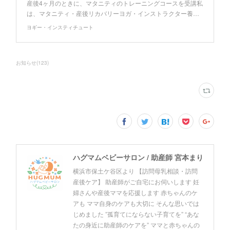
産後4ヶ月のときに、マタニティのトレーニングコースを受講私
は、マタニティ・産後リカバリーヨガ・インストラクター養…
ヨギー・インスティチュート
お知らせ
(
123
)
ハグマムベビーサロン / 助産師 宮本まり
横浜市保土ケ谷区より 【訪問母乳相談・訪問
産後ケア】 助産師がご自宅にお伺いします 妊
婦さんや産後ママを応援します 赤ちゃんのケ
アも ママ自身のケアも大切に そんな思いでは
じめました ”孤育てにならない子育てを” “あな
たの身近に助産師のケアを” ママと赤ちゃんの