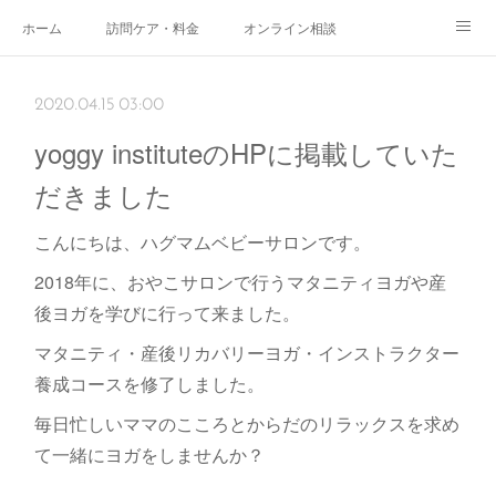
ホーム
訪問ケア・料金
オンライン相談
おやこサロン
体験されたママのご感想
ご予約・お問い合わせ
2020.04.15 03:00
受付時間
スタッフ紹介
yoggy instituteのHPに掲載していた
だきました
こんにちは、ハグマムベビーサロンです。
2018年に、おやこサロンで行うマタニティヨガや産
後ヨガを学びに行って来ました。
マタニティ・産後リカバリーヨガ・インストラクター
養成コースを修了しました。
毎日忙しいママのこころとからだのリラックスを求め
て一緒にヨガをしませんか？