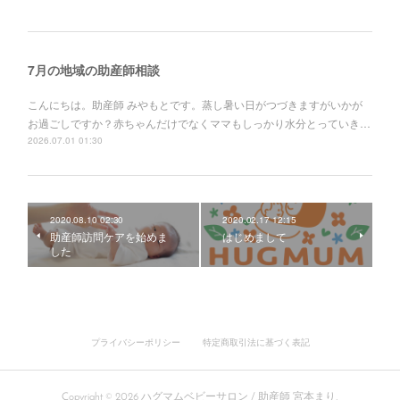
7月の地域の助産師相談
こんにちは。助産師 みやもとです。蒸し暑い日がつづきますがいかが
お過ごしですか？赤ちゃんだけでなくママもしっかり水分とっていき…
2026.07.01 01:30
2020.08.10 02:30
2020.02.17 12:15
助産師訪問ケアを始めま
はじめまして
した
プライバシーポリシー
特定商取引法に基づく表記
Copyright ©
2026
ハグマムベビーサロン / 助産師 宮本まり
.