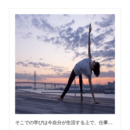
そこでの学びは今自分が生活する上で、仕事でも子育てにおいても、とても大きな支えになっている。【卒業生活躍リポート vol.19 宮本まりさん】：ヨギー・インスティテュート