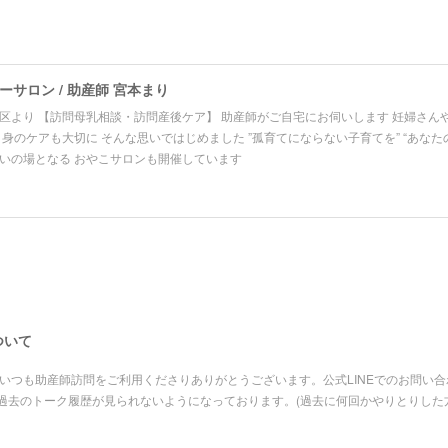
サロン / 助産師 宮本まり
区より 【訪問母乳相談・訪問産後ケア】 助産師がご自宅にお伺いします 妊婦さん
自身のケアも大切に そんな思いではじめました ”孤育てにならない子育てを” “あなた
いの場となる おやこサロンも開催しています
ついて
いつも助産師訪問をご利用くださりありがとうございます。公式LINEでのお問い
過去のトーク履歴が見られないようになっております。(過去に何回かやりとりした