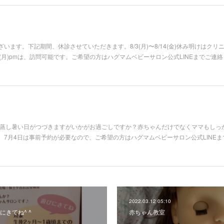
います。下記期間、休診させていただきます。8/3(月)〜8/14(金)休み明けはク
pm、8/31(月)pmは、訪問可能です。ご希望の方はハグマムベビーサロン公式LINEまで
。蒸し暑い日がつづきますがいかがお過ごしですか？赤ちゃんだけでなくママもしっ
7月4日は事前予約が必要なので、ご希望の方はハグマムベビーサロン公式LINEま
2022.03.12 05:10
きてね^ ^
赤ちゃん教室