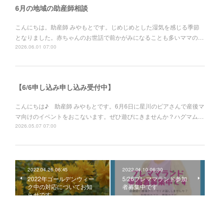
6月の地域の助産師相談
こんにちは。助産師 みやもとです。じめじめとした湿気を感じる季節
となりました。赤ちゃんのお世話で前かがみになることも多いママの…
2026.06.01 07:00
【6/6申し込み申し込み受付中】
こんにちは♪ 助産師 みやもとです。6月6日に星川のピアさんで産後マ
マ向けのイベントをおこないます。ぜひ遊びにきませんか？ハグマム…
2026.05.07 07:00
2022.04.26 06:45
2022.04.10 06:30
2022年ゴールデンウィー
5/26プレママランド参加
ク中の対応についてお知
者募集中です
らせです