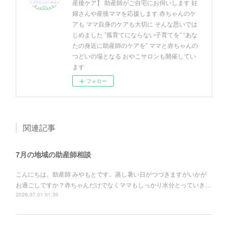
産後ケア】 助産師がご自宅にお伺いします 妊
婦さんや産後ママを応援します 赤ちゃんのケ
アも ママ自身のケアも大切に そんな思いでは
じめました ”孤育てにならない子育てを” “あな
たの身近に助産師のケアを” ママと赤ちゃんの
つどいの場となる おやこサロンも開催してい
ます
フォロー
関連記事
7月の地域の助産師相談
こんにちは。助産師 みやもとです。蒸し暑い日がつづきますがいかが
お過ごしですか？赤ちゃんだけでなくママもしっかり水分とっていき…
2026.07.01 01:30