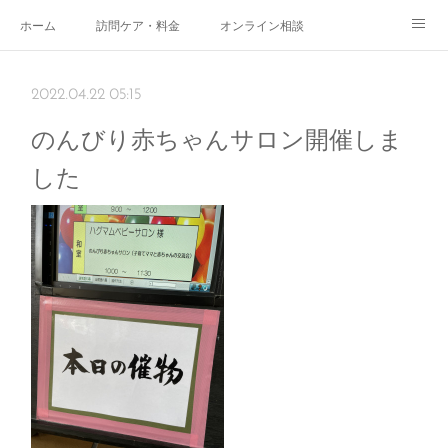
ホーム
訪問ケア・料金
オンライン相談
おやこサロン
体験されたママのご感想
ご予約・お問い合わせ
2022.04.22 05:15
受付時間
スタッフ紹介
のんびり赤ちゃんサロン開催しま
した