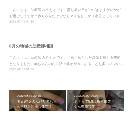
こんにちは。助産師 みやもとです。蒸し暑い日がつづきますがいかが
お過ごしですか？赤ちゃんだけでなくママもしっかり水分とっていき…
2026.07.01 01:30
6月の地域の助産師相談
こんにちは。助産師 みやもとです。じめじめとした湿気を感じる季節
となりました。赤ちゃんのお世話で前かがみになることも多いママの…
2026.06.01 07:00
2022.09.13 23:36
2022.09.07 00:01
明日9/15 のんびり赤ちゃ
あさって9/9は坂本町赤ち
んサロン開催します！
ゃん教室です