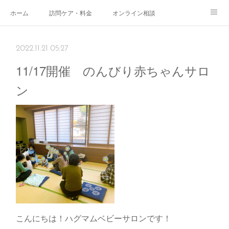
ホーム
訪問ケア・料金
オンライン相談
おやこサロン
体験されたママのご感想
ご予約・お問い合わせ
2022.11.21 05:27
受付時間
スタッフ紹介
11/17開催 のんびり赤ちゃんサロ
ン
こんにちは！ハグマムベビーサロンです！