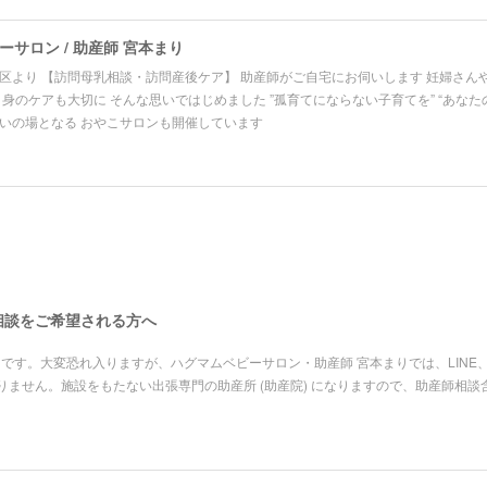
サロン / 助産師 宮本まり
区より 【訪問母乳相談・訪問産後ケア】 助産師がご自宅にお伺いします 妊婦さん
自身のケアも大切に そんな思いではじめました ”孤育てにならない子育てを” “あなた
いの場となる おやこサロンも開催しています
の相談をご希望される方へ
もとです。大変恐れ入りますが、ハグマムベビーサロン・助産師 宮本まりでは、LINE
ません。施設をもたない出張専門の助産所 (助産院) になりますので、助産師相談