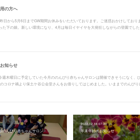
用の方へ
。昨日から5月6日までGW期間お休みをいただいております。ご迷惑おかけしており
った下の娘。新しい環境になり、4月は毎日イヤイヤを大発狂しながらの登園でした
お知らせ
。今週木曜日に予定していた今月ののんびり赤ちゃんサロンは開催できそうになく、
1年のコロナ禍より保土ケ谷公会堂さんをお借りしてはじめました。いままでのんび
2022.12.16 07:30
開催のんびり赤ちゃんサロン
年末年始のお知らせ