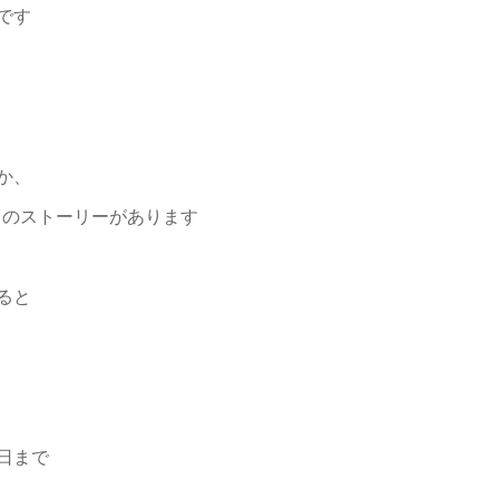
です
か、
おりのストーリーがあります
ると
日まで