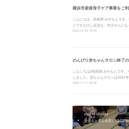
横浜市産後母子ケア事業をご利
こんにちは。助産師 みやもとです
とですが少し近況を。年少さんにな
2025.04.30 00:00
のんびり赤ちゃんサロン終了の
こんにちは♪助産師 みやもとです
しました。赤ちゃんサロンは202
2024.11.11 06:30
2022.12.24 03:54
［保土ヶ谷公会堂］12/22