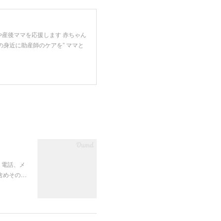
や産後ママを応援します 赤ちゃん
の身近に助産師のケアを” ママと
、電話、メ
含めその…