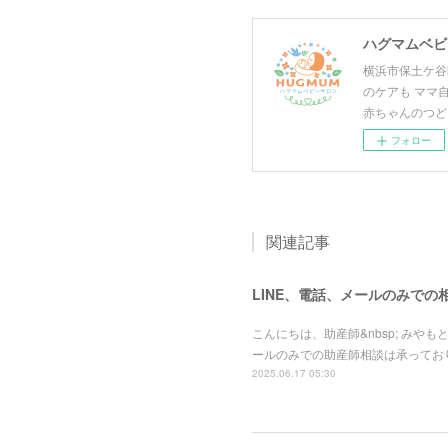
ハグマムベビー
横浜市保土ケ谷
のケアも ママ
赤ちゃんのつど
フォロー
関連記事
LINE、電話、メールのみで
こんにちは、助産師&nbsp; みや
ールのみでの助産師相談は承っており
2025.06.17 05:30