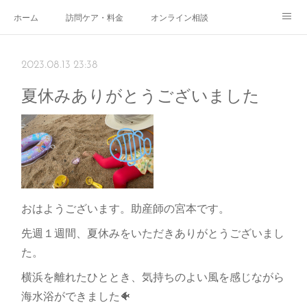
ホーム
訪問ケア・料金
オンライン相談
おやこサロン
体験されたママのご感想
ご予約・お問い合わせ
2023.08.13 23:38
受付時間
スタッフ紹介
夏休みありがとうございました
おはようございます。助産師の宮本です。
先週１週間、夏休みをいただきありがとうございまし
た。
横浜を離れたひととき、気持ちのよい風を感じながら
海水浴ができました🐠