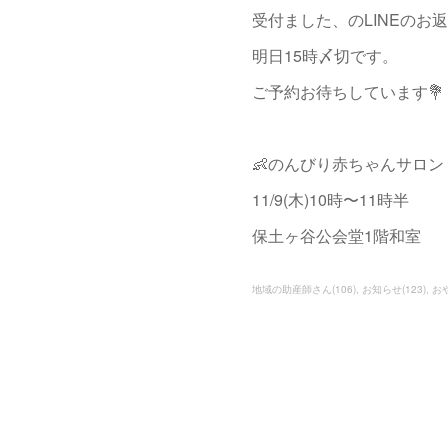
受付ました、のLINEの
明日15時〆切です。
ご予約お待ちしています💐
👶のんびり赤ちゃんサロン
11/9(木)10時〜11時半
保土ヶ谷公会堂1階和室
地域の助産師さん
(
106
)
お知らせ
(
123
)
お