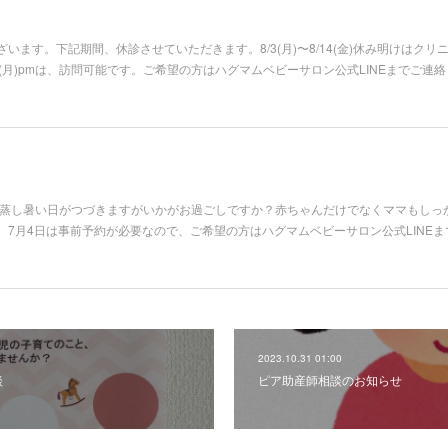
います。下記期間、休診させていただきます。8/3(月)〜8/14(金)休み明けはク
pm、8/31(月)pmは、訪問可能です。ご希望の方はハグマムベビーサロン公式LINEまで
。蒸し暑い日がつづきますがいかがお過ごしですか？赤ちゃんだけでなくママもしっ
7月4日は事前予約が必要なので、ご希望の方はハグマムベビーサロン公式LINEま
2023.10.31 01:00
談
ピア助産師相談のお知らせ