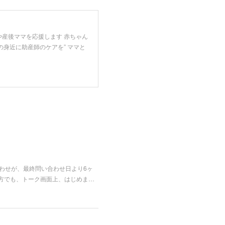
や産後ママを応援します 赤ちゃん
の身近に助産師のケアを” ママと
合わせが、最終問い合わせ日より6ヶ
方でも、トーク画面上、はじめま…