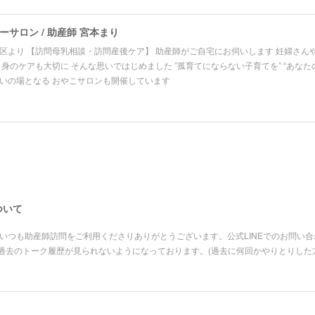
サロン / 助産師 宮本まり
区より 【訪問母乳相談・訪問産後ケア】 助産師がご自宅にお伺いします 妊婦さん
自身のケアも大切に そんな思いではじめました ”孤育てにならない子育てを” “あなた
いの場となる おやこサロンも開催しています
ついて
いつも助産師訪問をご利用くださりありがとうございます。公式LINEでのお問い
過去のトーク履歴が見られないようになっております。(過去に何回かやりとりした