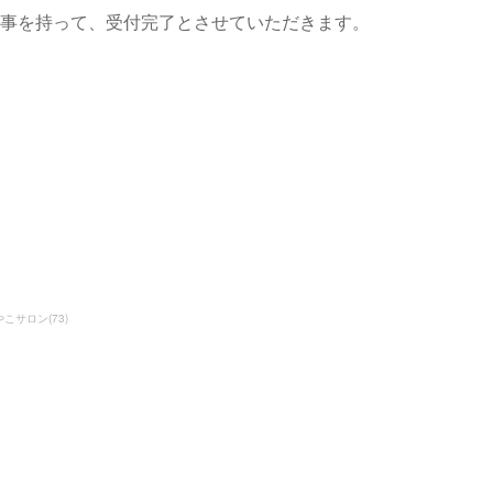
お返事を持って、受付完了とさせていただきます。
やこサロン
(
73
)