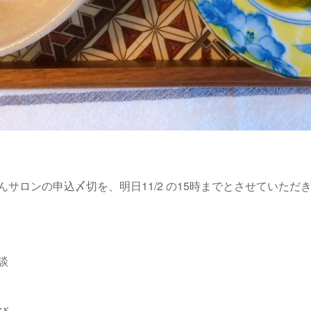
ロンの申込〆切を、明日11/2 の15時までとさせていただきます
談
び