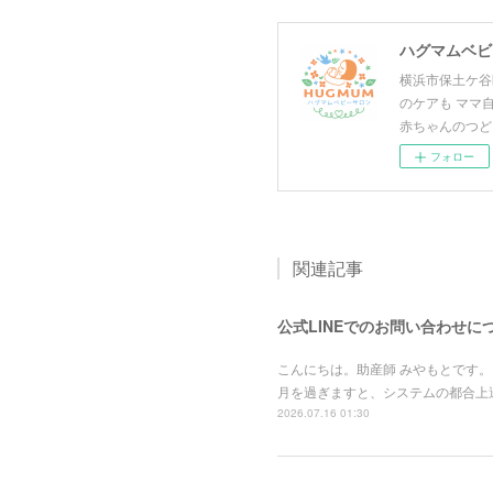
ハグマムベビー
横浜市保土ケ谷
のケアも ママ
赤ちゃんのつど
フォロー
関連記事
公式LINEでのお問い合わせに
こんにちは。助産師 みやもとです。
月を過ぎますと、システムの都合上
2026.07.16 01:30