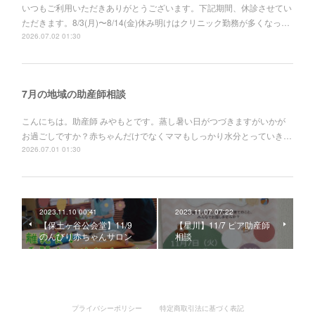
いつもご利用いただきありがとうございます。下記期間、休診させてい
ただきます。8/3(月)〜8/14(金)休み明けはクリニック勤務が多くなっ…
2026.07.02 01:30
7月の地域の助産師相談
こんにちは。助産師 みやもとです。蒸し暑い日がつづきますがいかが
お過ごしですか？赤ちゃんだけでなくママもしっかり水分とっていき…
2026.07.01 01:30
2023.11.10 00:41
2023.11.07 07:22
【保土ヶ谷公会堂】11/9
【星川】11/7 ピア助産師
のんびり赤ちゃんサロン
相談
プライバシーポリシー
特定商取引法に基づく表記