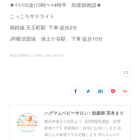
🍀11/10(金)13時〜14時半 助産師相談🍀
こっころサテライト
相鉄線 天王町駅 下車 徒歩2分
JR横須賀線 保土ケ谷駅 下車 徒歩10分
地域の助産師さん
(
106
)
お知らせ
(
123
)
ハグマムベビーサロン / 助産師 宮本まり
横浜市保土ケ谷区より 【訪問母乳相談・訪問
産後ケア】 助産師がご自宅にお伺いします 妊
婦さんや産後ママを応援します 赤ちゃんのケ