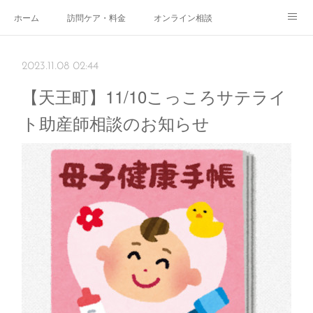
ホーム
訪問ケア・料金
オンライン相談
おやこサロン
体験されたママのご感想
ご予約・お問い合わせ
2023.11.08 02:44
受付時間
スタッフ紹介
【天王町】11/10こっころサテライ
ト助産師相談のお知らせ