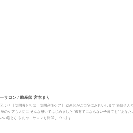
サロン / 助産師 宮本まり
区より 【訪問母乳相談・訪問産後ケア】 助産師がご自宅にお伺いします 妊婦さん
自身のケアも大切に そんな思いではじめました ”孤育てにならない子育てを” “あなた
いの場となる おやこサロンも開催しています