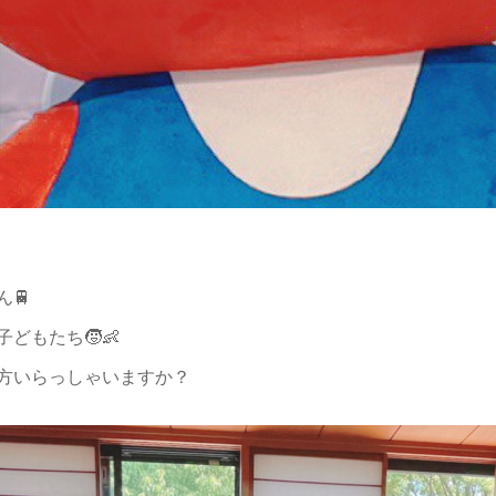
🚆
どもたち🧒👶
方いらっしゃいますか？