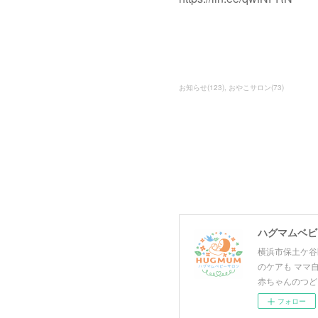
お知らせ
(
123
)
おやこサロン
(
73
)
ハグマムベビー
横浜市保土ケ谷
のケアも ママ
赤ちゃんのつど
フォロー