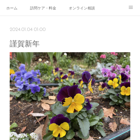
ホーム
訪問ケア・料金
オンライン相談
おやこサロン
体験されたママのご感想
ご予約・お問い合わせ
2024.01.04 01:00
受付時間
スタッフ紹介
謹賀新年