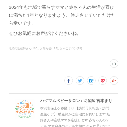
2024年も地域で暮らすママと赤ちゃんの生活が喜び
に満ちた1年となりますよう、伴走させていただけた
ら幸いです。
ぜひお気軽にお声がけくださいね。
地域の助産師さん
(
106
)
お知らせ
(
123
)
おやこサロン
(
73
)
ハグマムベビーサロン / 助産師 宮本まり
横浜市保土ケ谷区より 【訪問母乳相談・訪問
産後ケア】 助産師がご自宅にお伺いします 妊
婦さんや産後ママを応援します 赤ちゃんのケ
アも ママ自身のケアも大切に そんな思いでは