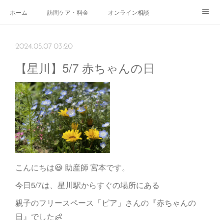
ホーム
訪問ケア・料金
オンライン相談
おやこサロン
体験されたママのご感想
ご予約・お問い合わせ
2024.05.07 03:20
受付時間
スタッフ紹介
【星川】5/7 赤ちゃんの日
こんにちは😃 助産師 宮本です。
今日5/7は、星川駅からすぐの場所にある
親子のフリースペース「ピア」さんの『赤ちゃんの
日』でした👶