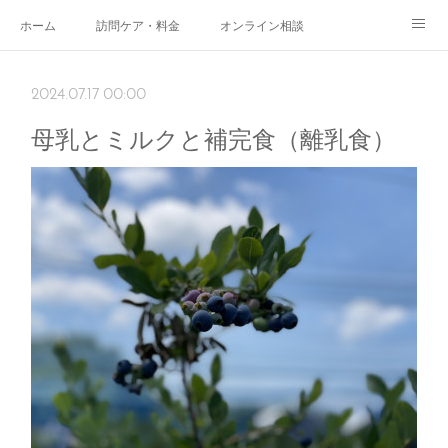
ホーム
訪問ケア・料金
オンライン相談
おやこサロン
体験されたママのご感想
ご予約・お問い合わせ
2024.07.17 00:00
受付時間
スタッフ紹介
母乳とミルクと補完食（離乳食）