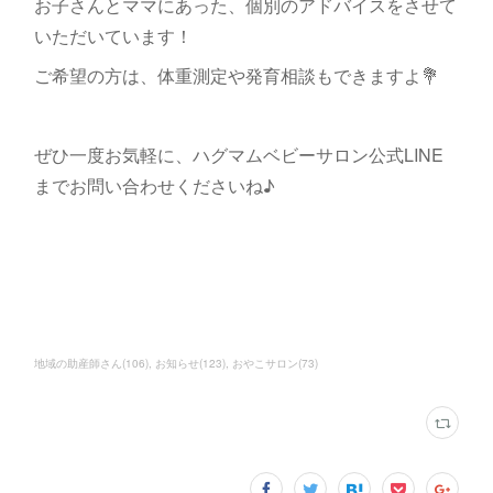
お子さんとママにあった、個別のアドバイスをさせて
いただいています！
ご希望の方は、体重測定や発育相談もできますよ💐
ぜひ一度お気軽に、ハグマムベビーサロン公式LINE
までお問い合わせくださいね♪
地域の助産師さん
(
106
)
お知らせ
(
123
)
おやこサロン
(
73
)