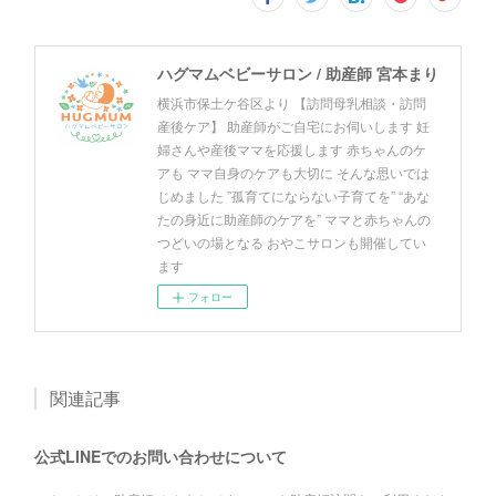
ハグマムベビーサロン / 助産師 宮本まり
横浜市保土ケ谷区より 【訪問母乳相談・訪問
産後ケア】 助産師がご自宅にお伺いします 妊
婦さんや産後ママを応援します 赤ちゃんのケ
アも ママ自身のケアも大切に そんな思いでは
じめました ”孤育てにならない子育てを” “あな
たの身近に助産師のケアを” ママと赤ちゃんの
つどいの場となる おやこサロンも開催してい
ます
フォロー
関連記事
公式LINEでのお問い合わせについて