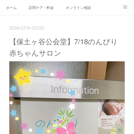
ホーム
訪問ケア・料金
オンライン相談
おやこサロン
体験されたママのご感想
ご予約・お問い合わせ
2024.07.19 00:00
受付時間
スタッフ紹介
【保土ヶ谷公会堂】7/18のんびり
赤ちゃんサロン