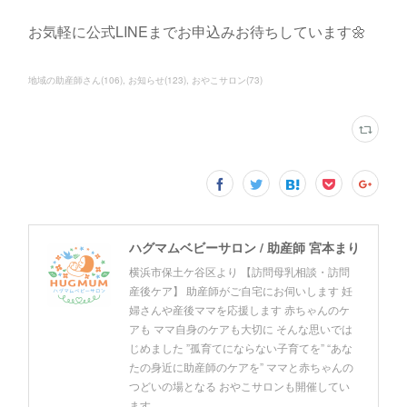
お気軽に公式LINEまでお申込みお待ちしています🌼
地域の助産師さん
(
106
)
お知らせ
(
123
)
おやこサロン
(
73
)
ハグマムベビーサロン / 助産師 宮本まり
横浜市保土ケ谷区より 【訪問母乳相談・訪問
産後ケア】 助産師がご自宅にお伺いします 妊
婦さんや産後ママを応援します 赤ちゃんのケ
アも ママ自身のケアも大切に そんな思いでは
じめました ”孤育てにならない子育てを” “あな
たの身近に助産師のケアを” ママと赤ちゃんの
つどいの場となる おやこサロンも開催してい
ます