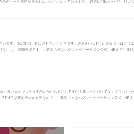
過去のトーク履歴が見られないようになっております。(過去に何回かやりとりした
います。下記期間、休診させていただきます。8/3(月)〜8/14(金)休み明けはク
pm、8/31(月)pmは、訪問可能です。ご希望の方はハグマムベビーサロン公式LINEまで
。蒸し暑い日がつづきますがいかがお過ごしですか？赤ちゃんだけでなくママもしっ
7月4日は事前予約が必要なので、ご希望の方はハグマムベビーサロン公式LINEま