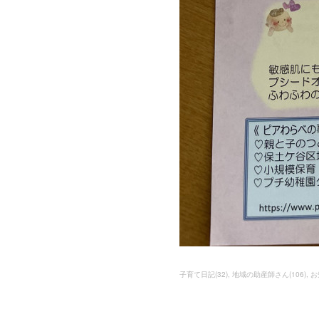
子育て日記
(
32
)
地域の助産師さん
(
106
)
お