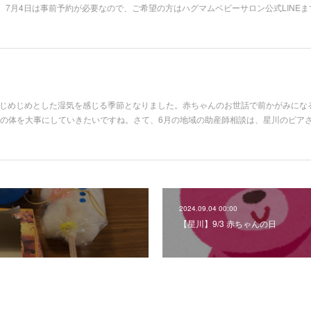
7月4日は事前予約が必要なので、ご希望の方はハグマムベビーサロン公式LINEま
。じめじめとした湿気を感じる季節となりました。赤ちゃんのお世話で前かがみにな
分の体を大事にしていきたいですね。さて、6月の地域の助産師相談は、星川のピアさ
2024.09.04 00:00
【星川】9/3 赤ちゃんの日