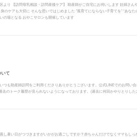
区より 【訪問母乳相談・訪問産後ケア】 助産師がご自宅にお伺いします 妊婦さん
自身のケアも大切に そんな思いではじめました ”孤育てにならない子育てを” “あなた
いの場となる おやこサロンも開催しています
ついて
いつも助産師訪問をご利用くださりありがとうございます。公式LINEでのお問い
過去のトーク履歴が見られないようになっております。(過去に何回かやりとりした
。蒸し暑い日がつづきますがいかがお過ごしですか？赤ちゃんだけでなくママもしっ