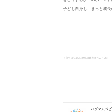
子ども自身も、きっと成長
子育て日記
(
32
)
地域の助産師さん
(
106
)
ハグマムベビー