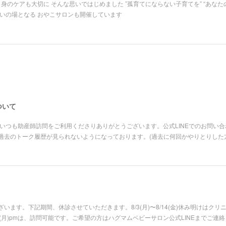
自身のケアも大切に そんな思いではじめました ”孤育てにならない子育てを” “あなた
いの場となる おやこサロンも開催しています
ついて
いつも助産師訪問をご利用くださりありがとうございます。公式LINEでのお問い
過去のトーク履歴が見られないようになっております。(過去に何回かやりとりした
います。下記期間、休診させていただきます。8/3(月)〜8/14(金)休み明けはク
pm、8/31(月)pmは、訪問可能です。ご希望の方はハグマムベビーサロン公式LINEまで