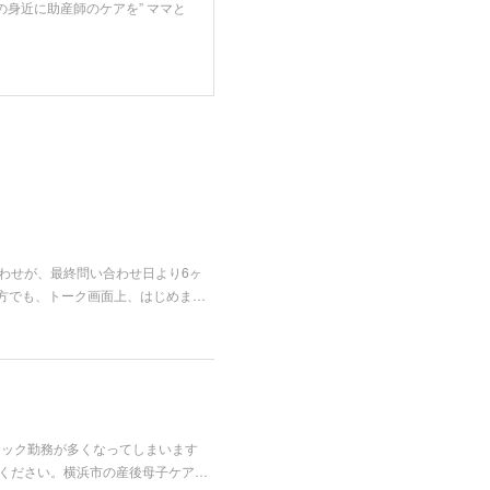
の身近に助産師のケアを” ママと
合わせが、最終問い合わせ日より6ヶ
方でも、トーク画面上、はじめま…
リニック勤務が多くなってしまいます
ご連絡ください。横浜市の産後母子ケア…