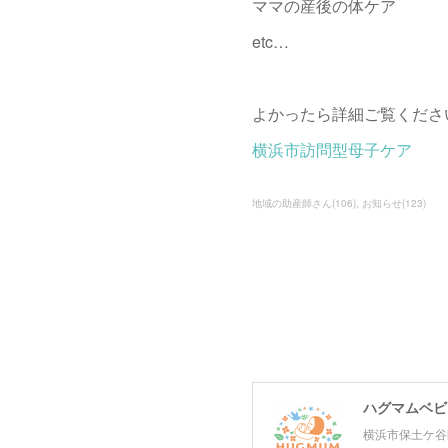
ママの産後の体ケア
etc…
よかったら詳細ご覧ください
横浜市訪問型母子ケア
地域の助産師さん
(
106
)
お知らせ
(
123
)
ハグマムベビー
横浜市保土ケ谷