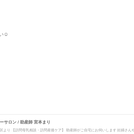
☺️
サロン / 助産師 宮本まり
区より 【訪問母乳相談・訪問産後ケア】 助産師がご自宅にお伺いします 妊婦さん