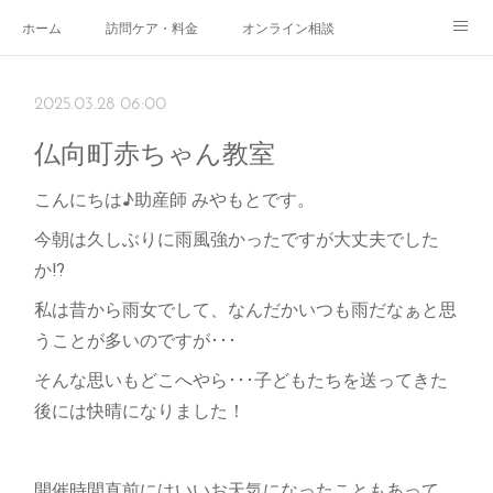
ホーム
訪問ケア・料金
オンライン相談
おやこサロン
体験されたママのご感想
ご予約・お問い合わせ
2025.03.28 06:00
受付時間
スタッフ紹介
仏向町赤ちゃん教室
こんにちは♪助産師 みやもとです。
今朝は久しぶりに雨風強かったですが大丈夫でした
か⁉
私は昔から雨女でして、なんだかいつも雨だなぁと思
うことが多いのですが･･･
そんな思いもどこへやら･･･子どもたちを送ってきた
後には快晴になりました！
開催時間直前にはいいお天気になったこともあって