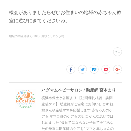
機会がありましたらぜひお住まいの地域の赤ちゃん教
室に遊びにきてくださいね。
地域の助産師さん
(
106
)
おやこサロン
(
73
)
ハグマムベビーサロン / 助産師 宮本まり
横浜市保土ケ谷区より 【訪問母乳相談・訪問
産後ケア】 助産師がご自宅にお伺いします 妊
婦さんや産後ママを応援します 赤ちゃんのケ
アも ママ自身のケアも大切に そんな思いでは
じめました ”孤育てにならない子育てを” “あな
たの身近に助産師のケアを” ママと赤ちゃんの