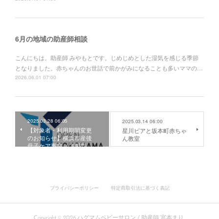
6月の地域の助産師相談
こんにちは。助産師 みやもとです。じめじめとした湿気を感じる季節
となりました。赤ちゃんのお世話で前かがみになることも多いママの…
2026.06.01 07:00
2025.03.28 06:05
2025.03.14 06:00
【対象者・利用期間変更
星川ピアと坂本町赤ちゃ
のお知らせ】横浜市産後
ん教室
母子ケア事業（訪問型…
プライバシーポリシー
特定商取引法に基づく表記
Copyright ©
2026
ハグマムベビーサロン / 助産師 宮本まり
.