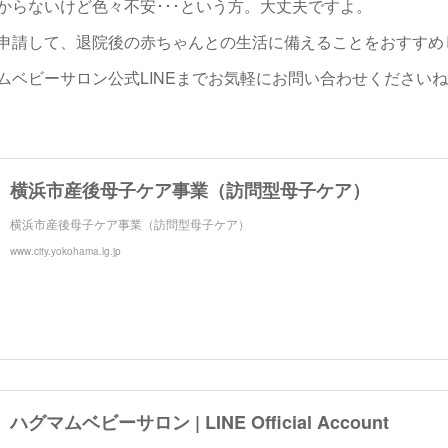
からないけど色々不安･･･という方。大丈夫ですよ。
申請して、退院後の赤ちゃんとの生活に備えることをおすすめ
ムベビーサロン公式LINEまでお気軽にお問い合わせください
横浜市産後母子ケア事業（訪問型母子ケア）
横浜市産後母子ケア事業（訪問型母子ケア）
www.city.yokohama.lg.jp
ハグマムベビーサロン | LINE Official Account