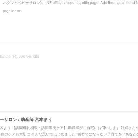
ハグマムベビーサロン's LINE official account profile page. Add them as a friend for 
page.line.me
乳のこと
(
10
)
お知らせ
(
123
)
サロン / 助産師 宮本まり
区より 【訪問母乳相談・訪問産後ケア】 助産師がご自宅にお伺いします 妊婦さん
自身のケアも大切に そんな思いではじめました ”孤育てにならない子育てを” “あなた