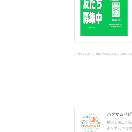
子育て日記
(
32
)
地域の助産師さん
(
106
)
授
ハグマムベビー
横浜市保土ケ谷
のケアも ママ