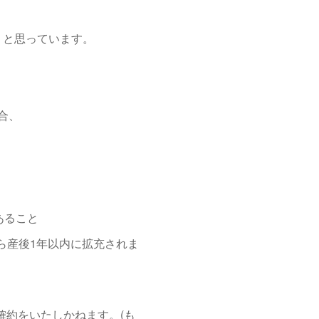
うと思っています。
合、
あること
ら産後1年以内に拡充されま
確約をいたしかねます。(も