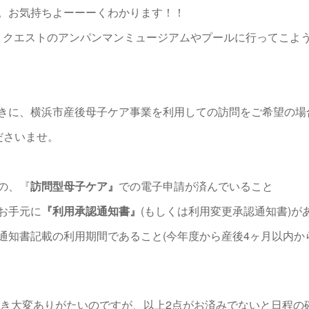
。お気持ちよーーーくわかります！！
･リクエストのアンパンマンミュージアムやプールに行ってこよ
きに、横浜市産後母子ケア事業を利用しての訪問をご希望の場
ださいませ。
の、『
訪問型母子ケア』
での電子申請が済んでいること
お手元に
『利用承認通知書』
(もしくは利用変更承認通知書)が
通知書記載の利用期間であること(今年度から産後4ヶ月以内か
ただき大変ありがたいのですが、以上2点がお済みでないと日程の