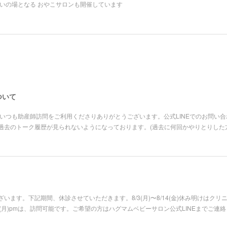
いの場となる おやこサロンも開催しています
ついて
いつも助産師訪問をご利用くださりありがとうございます。公式LINEでのお問い
過去のトーク履歴が見られないようになっております。(過去に何回かやりとりした
います。下記期間、休診させていただきます。8/3(月)〜8/14(金)休み明けはク
pm、8/31(月)pmは、訪問可能です。ご希望の方はハグマムベビーサロン公式LINEまで