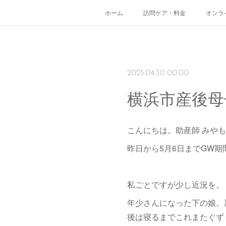
ホーム
訪問ケア・料金
オンラ
2025.04.30 00:00
横浜市産後母
こんにちは。助産師 みや
昨日から5月6日までGW
私ごとですが少し近況を。
年少さんになった下の娘。
後は寝るまでこれまたぐず