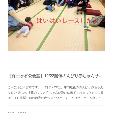
［保土ヶ谷公会堂］12/22開催のんびり赤ちゃんサロン
こんにちは♪ 宮本です。一昨日12/22は、年内最後ののんびり赤ちゃん
サロンでした。8組のママと赤ちゃんが遊びに来てくれました☺️この日
は、まだ寝返り前の時期の赤ちゃん組と、すっかりハイハイが板につ…