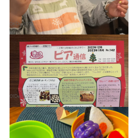
06
Dec
2022
［保土ヶ谷区桜ヶ丘］12/16赤ちゃん教室
01
Dec
2022
こんにちは♪助産師 宮本です。今日は、桜ヶ丘地区での赤ちゃん教室で
した。生後4ヶ月から、11ヶ月までの赤ちゃんとママ、9組が遊びに来
てくれました。今日は、みなさん自己紹介と一緒に『助産師さんに聞…