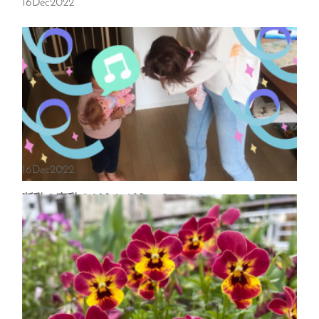
16
Dec
2022
16
Dec
2022
断乳？卒乳？どうちがうの？
こんばんは。助産師の宮本です。久しぶりに子どもたちの寝かしつけで
一緒に寝落ちせず･･・リビングに生還してきました!いただいたご質
問、ご相談、少しずつアップしたいと思います。断乳とは、字のごと…