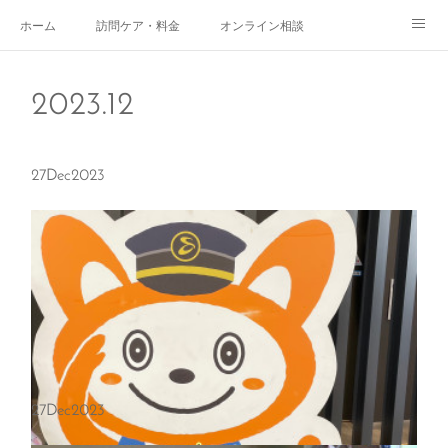
ホーム
訪問ケア・料金
オンライン相談
おやこサロン
体験されたママのご感想
ご予約・お問い合わせ
2023
.
12
受付時間
スタッフ紹介
27
Dec
2023
27
Dec
2023