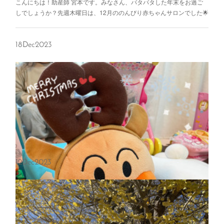
こんにちは！助産師 宮本です。みなさん、バタバタした年末をお過ご
しでしょうか？先週木曜日は、12月ののんびり赤ちゃんサロンでした🌟
18
Dec
2023
12
Dec
2023