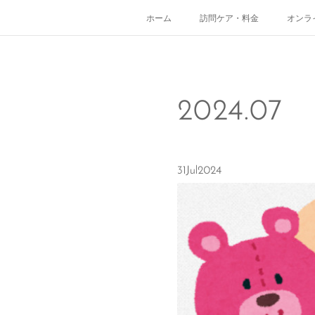
ホーム
訪問ケア・料金
オンラ
2024
.
07
31
Jul
2024