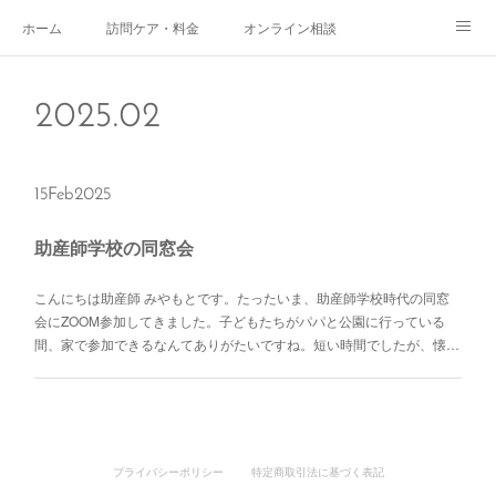
ホーム
訪問ケア・料金
オンライン相談
おやこサロン
体験されたママのご感想
ご予約・お問い合わせ
2025
.
02
受付時間
スタッフ紹介
15
Feb
2025
助産師学校の同窓会
こんにちは助産師 みやもとです。たったいま、助産師学校時代の同窓
会にZOOM参加してきました。子どもたちがパパと公園に行っている
間、家で参加できるなんてありがたいですね。短い時間でしたが、懐…
プライバシーポリシー
特定商取引法に基づく表記