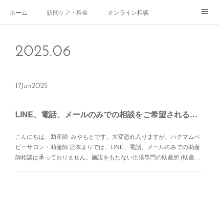
ホーム
訪問ケア・料金
オンライン相談
おやこサロン
体験されたママのご感想
ご予約・お問い合わせ
2025
.
06
受付時間
スタッフ紹介
17
Jun
2025
LINE、電話、メールのみでの相談をご希望される方へ
こんにちは、助産師 みやもとです。大変恐れ入りますが、ハグマムベ
ビーサロン・助産師 宮本まりでは、LINE、電話、メールのみでの助産
師相談は承っておりません。施設をもたない出張専門の助産所 (助産…