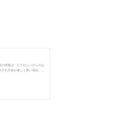
新の情報は「ピアわらべからのお
令され天候が著しく悪い場合、…