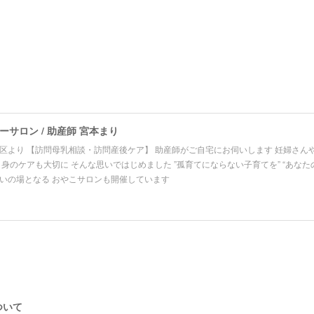
サロン / 助産師 宮本まり
区より 【訪問母乳相談・訪問産後ケア】 助産師がご自宅にお伺いします 妊婦さん
自身のケアも大切に そんな思いではじめました ”孤育てにならない子育てを” “あなた
いの場となる おやこサロンも開催しています
ついて