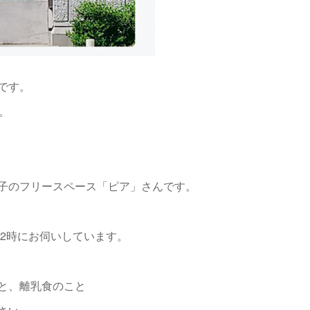
です。
。
子のフリースペース「ピア」さんです。
12時にお伺いしています。
と、離乳食のこと