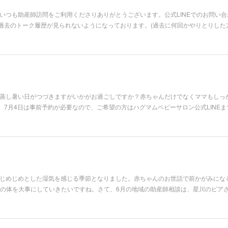
いつも助産師訪問をご利用くださりありがとうございます。公式LINEでのお問い
過去のトーク履歴が見られないようになっております。(過去に何回かやりとりした
。蒸し暑い日がつづきますがいかがお過ごしですか？赤ちゃんだけでなくママもしっ
7月4日は事前予約が必要なので、ご希望の方はハグマムベビーサロン公式LINEま
。じめじめとした湿気を感じる季節となりました。赤ちゃんのお世話で前かがみにな
分の体を大事にしていきたいですね。さて、6月の地域の助産師相談は、星川のピアさ