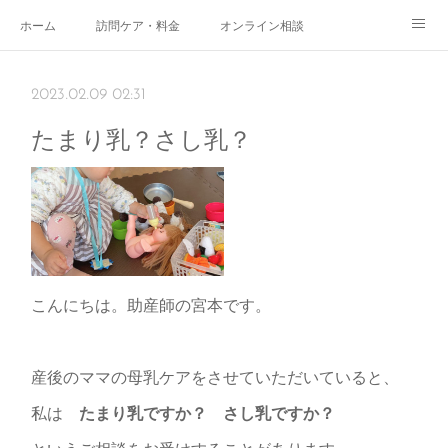
ホーム
訪問ケア・料金
オンライン相談
おやこサロン
体験されたママのご感想
ご予約・お問い合わせ
2023.02.09 02:31
受付時間
スタッフ紹介
たまり乳？さし乳？
こんにちは。助産師の宮本です。
産後のママの母乳ケアをさせていただいていると、
私は
たまり乳ですか？ さし乳ですか？