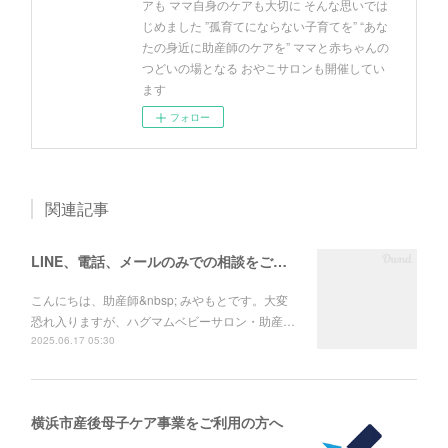
アも ママ自身のケアも大切に そんな思いでは
じめました ”孤育てにならない子育てを” “あな
たの身近に助産師のケアを” ママと赤ちゃんの
つどいの場となる おやこサロンも開催してい
ます
フォロー
関連記事
LINE、電話、メールのみでの相談をご希望される方へ
こんにちは、助産師&nbsp; みやもとです。大変
恐れ入りますが、ハグマムベビーサロン・助産…
2025.06.17 05:30
横浜市産後母子ケア事業をご利用の方へ