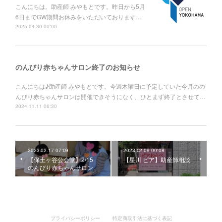
こんにちは。助産師 みやもとです。昨日から5月
6日までGW期間お休みをいただいております…
2025.04.30 00:00
のんびり赤ちゃんサロン終了のお知らせ
こんにちは♪助産師 みやもとです。今週木曜日に予定していた今月のの
んびり赤ちゃんサロンは開催できそうになく、ひとまず終了とさせて…
2024.11.11 06:30
2023.02.17 07:09
2023.02.09 00:08
【保土ヶ谷公会堂】2/15
【星川 ピア】助産師相談
のんびり赤ちゃんサロン
プライバシーポリシー
特定商取引法に基づく表記