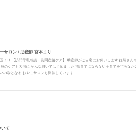
サロン / 助産師 宮本まり
区より 【訪問母乳相談・訪問産後ケア】 助産師がご自宅にお伺いします 妊婦さん
自身のケアも大切に そんな思いではじめました ”孤育てにならない子育てを” “あなた
いの場となる おやこサロンも開催しています
ついて