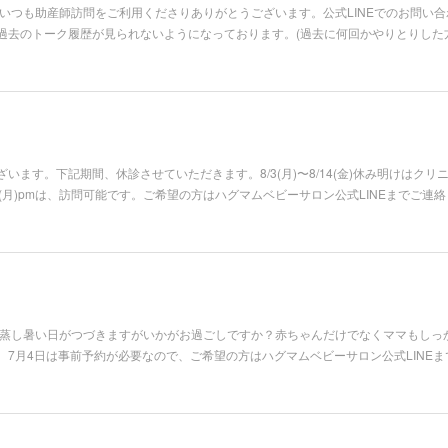
いつも助産師訪問をご利用くださりありがとうございます。公式LINEでのお問い
過去のトーク履歴が見られないようになっております。(過去に何回かやりとりした
います。下記期間、休診させていただきます。8/3(月)〜8/14(金)休み明けはク
pm、8/31(月)pmは、訪問可能です。ご希望の方はハグマムベビーサロン公式LINEまで
。蒸し暑い日がつづきますがいかがお過ごしですか？赤ちゃんだけでなくママもしっ
7月4日は事前予約が必要なので、ご希望の方はハグマムベビーサロン公式LINEま