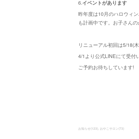
6.
イベントがあります
昨年度は10月のハロウィ
も計画中です。お子さんの
リニューアル初回は5/18(
4/1より公式LINEにて受
ご予約お待ちしています!
お知らせ
(
123
)
おやこサロン
(
73
)