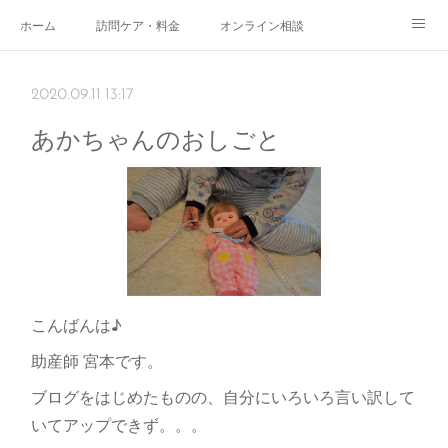
ホーム
訪問ケア・料金
オンライン相談
おやこサロン
体験されたママのご感想
ご予約・お問い合わせ
2020.09.11 13:17
受付時間
スタッフ紹介
あかちゃんのおしごと
こんばんは♪
助産師 宮本です。
ブログをはじめたものの、自分にいろいろ言い訳して
いてアップできず。。。